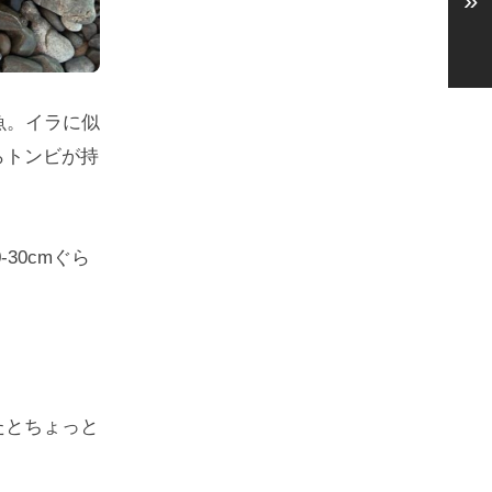
»
魚。イラに似
らトンビが持
30cmぐら
たとちょっと