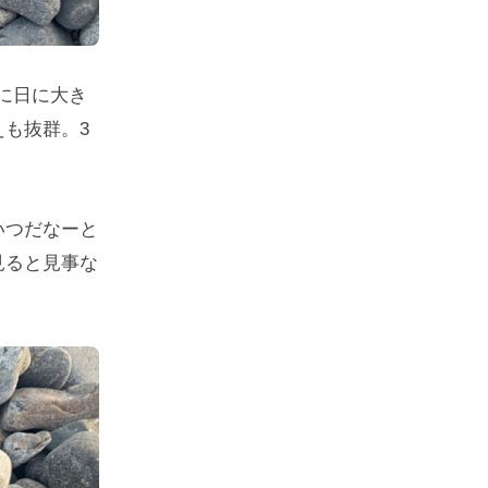
に日に大き
も抜群。3
いつだなーと
見ると見事な