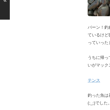
«
バーン！釣
ているけど
っていった
うちに帰って
いがマック
テンス
釣った魚は
(;_;)でした