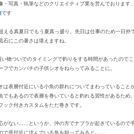
像・写真・執筆などのクリエイティブ業を営んでおります
I
です
を超える真夏日でもう夏真っ盛り。先日は仕事のため一日外
流石にこの暑さは堪えますね。
買い物ついでのタイミングで釣りをする時間があったのでこ
ーフでカンパチの子供シオをねらってみることに。
オは表層付近にいる小魚の群れについてまわっていること
魚でもあるので表層を巻いていると釣れる習性があるため
フック付きカスタムをただ巻きです。
応がない……というか、沖の方でナブラが起きているので
ので底付近に沈んでいる魚を狙ってみると……