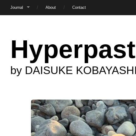
Journal
About
Contact
Hyperpast
by DAISUKE KOBAYASH