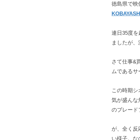
徳島県で映
KOBAYASH
連日35度
ましたが、
さて仕事&
ムであるサ
この時期シ
気が盛んな
のブレード
が、全く反
い様子。な