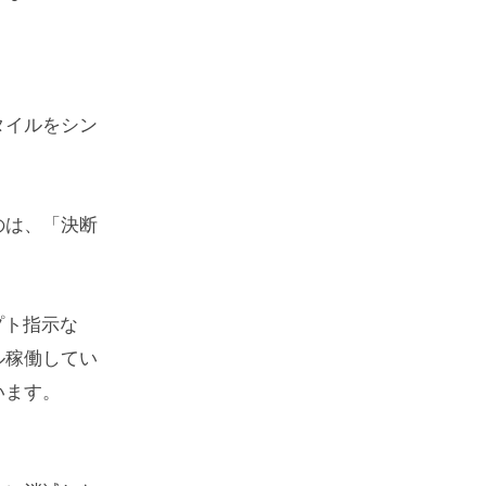
タイルをシン
のは、「決断
プト指示な
ル稼働してい
います。