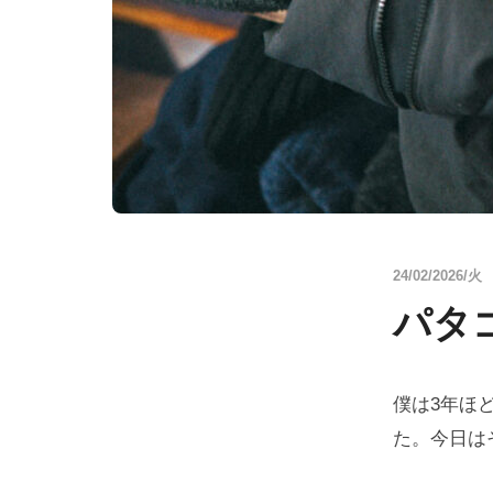
24/02/2026/火
パタ
僕は3年ほ
た。今日は