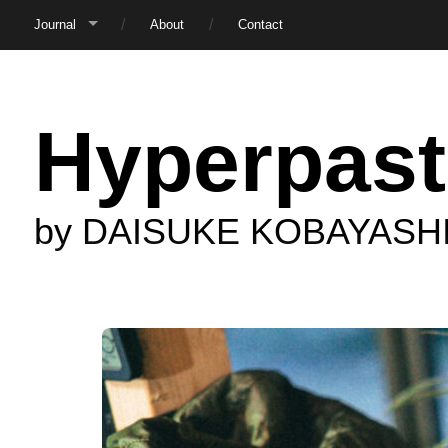
Journal
About
Contact
Hyperpast
by DAISUKE KOBAYASH