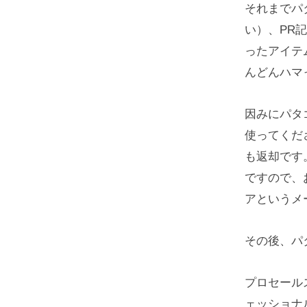
それまでパ
い）、PR
ったアイテ
んどんハマ
因みにパタ
使ってくだ
も返却です
ですので、
アというメ
その後、パ
プロセール
ェッショナ