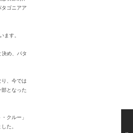
パタゴニアア
います。
と決め、パタ
なり、今では
一部となった
ト・クルー」
ました。