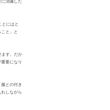
全に消滅した
ことにはと
ること」と
せます。だか
が重要になり
、服との付き
入れしながら