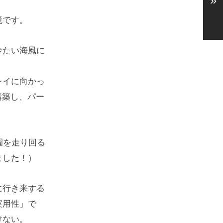
»
境です。
冷たい海風に
レイに向かっ
構築し、パー
園を走り回る
ました！）
に行き来する
実用性」で
けない。