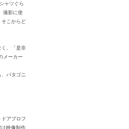
シャツぐら
、撮影に使
、そこからど
なく、「是非
のメーカー
も、パタゴニ
。
トドアプロフ
僕は映像制作