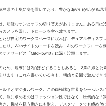
徳島県の山奥に身を置いており、豊かな海や山が広がる環
は、明確なオンとオフの切り替えがありません。ある日は
らカメラを回し、ドローンを空へ放ちます。
とたび自宅のワークスペースに戻れば、デュアルディスプ
ったり、Webサイトのコードを読み、AIのワークフローを
ケアサービス「MitoFlow40」に深く没頭します。
のため、週末には2泊ほどすることもあるし、3歳の娘と公
あります（これを書いている今も、朝娘と公園で遊んでき
ールドとデジタルワーク。この両極端な世界をシームレス
て、服に求めるのはファッション性ではなく、圧倒的な「
弾き、機材を扱う動きにも耐え、デスクワークでも締め付