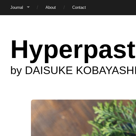
Journal
About
Contact
Hyperpast
by DAISUKE KOBAYASH