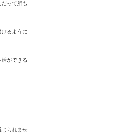
んだって所も
避けるように
生活ができる
感じられませ