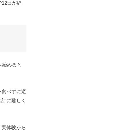
12日が経
べ始めると
を食べずに避
余計に難しく
、実体験から