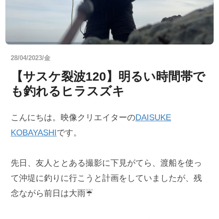
28/04/2023/金
【サスケ裂波120】明るい時間帯で
も釣れるヒラスズキ
こんにちは。映像クリエイターの
DAISUKE
KOBAYASHI
です。
先日、友人ととある撮影に下見がてら、渡船を使っ
て沖堤に釣りに行こうと計画をしていましたが、残
念ながら前日は大雨☔