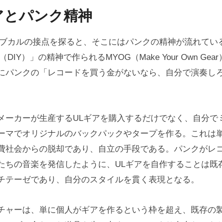
アとパンク精神
サブカルの接点を探ると、そこにはパンクの精神が流れている。
F（DIY）」の精神で作られるMYOG（Make Your Own Ge
にパンクの「レコードを買う金がないなら、自分で演奏し
。
メーカーが生産するULギアを購入するだけでなく、自分で
ーマでオリジナルのバックパックやタープを作る。これは
費社会からの脱却であり、自立の手段である。パンクがレ
たちの音楽を発信したように、ULギアを自作することは既
チテーゼであり、自分のスタイルを貫く表現となる。
ルチャーは、単に個人がギアを作るという枠を超え、既存の