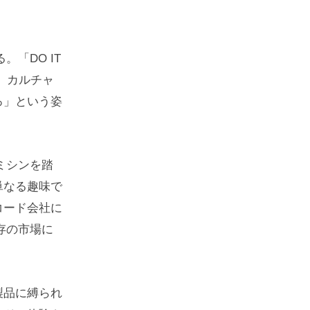
「DO IT
ar）カルチャ
ろ」という姿
ミシンを踏
単なる趣味で
コード会社に
存の市場に
製品に縛られ