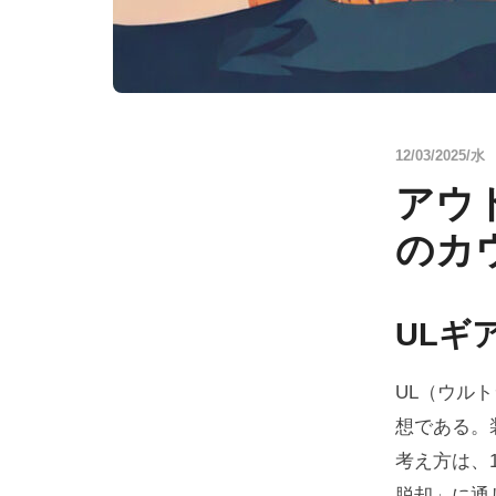
12/03/2025/水
アウ
のカ
ULギ
UL（ウル
想である。
考え方は、
脱却」に通