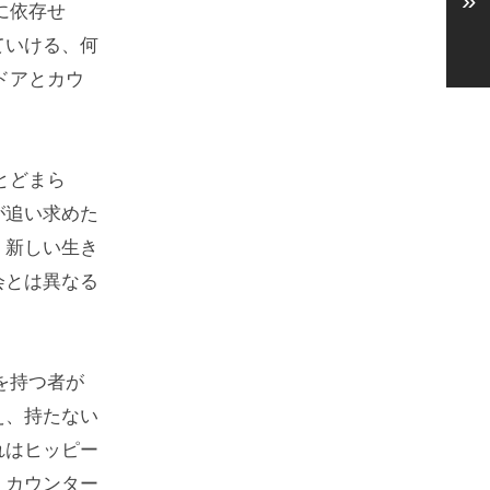
»
に依存せ
ていける、何
ドアとカウ
とどまら
が追い求めた
、新しい生き
会とは異なる
を持つ者が
え、持たない
れはヒッピー
、カウンター