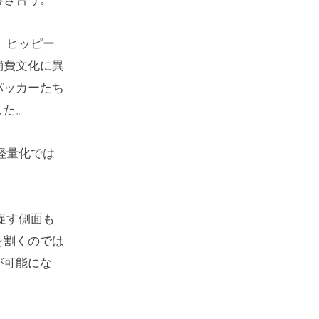
、ヒッピー
消費文化に異
パッカーたち
した。
軽量化では
促す側面も
を割くのでは
が可能にな