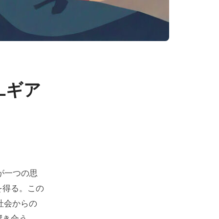
Lギア
が一つの思
を得る。この
社会からの
響き合う。