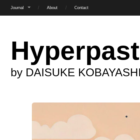
Journal
About
Contact
Hyperpast
by DAISUKE KOBAYASH