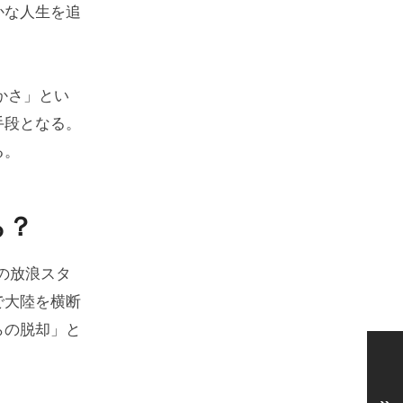
かな人生を追
かさ」とい
手段となる。
る。
ら？
の放浪スタ
で大陸を横断
らの脱却」と