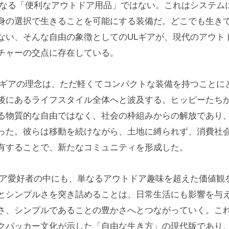
単なる「便利なアウトドア用品」ではない。これはシステム
身の選択で生きることを可能にする装備だ。どこでも生き
ない、そんな自由の象徴としてのULギアが、現代のアウト
チャーの交点に存在している。
Lギアの理念は、ただ軽くてコンパクトな装備を持つことに
後にあるライフスタイル全体へと波及する。ヒッピーたち
る物質的な自由ではなく、社会の枠組みからの解放であり
った。彼らは移動を続けながら、土地に縛られず、消費社
有することで、新たなコミュニティを形成した。
ギア愛好者の中にも、単なるアウトドア趣味を超えた価値観
とシンプルさを突き詰めることは、日常生活にも影響を与
さ、シンプルであることの豊かさへとつながっていく。こ
クパッカー文化が示した「自由な生き方」の現代版であり