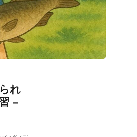
られ
 –