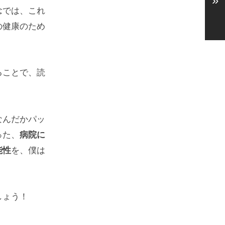
»
念では、これ
の健康のため
ることで、読
なんだかパッ
った、
病院に
能性
を、僕は
しょう！