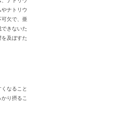
ム、ナトリウ
ムやナトリウ
不可欠で、亜
成できないた
響を及ぼすた
すくなること
っかり摂るこ