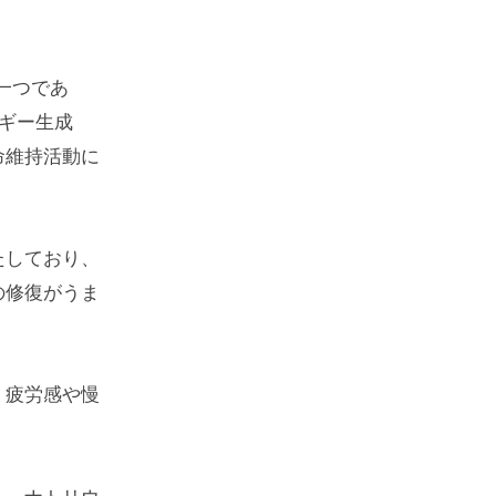
一つであ
ルギー生成
命維持活動に
たしており、
の修復がうま
、疲労感や慢