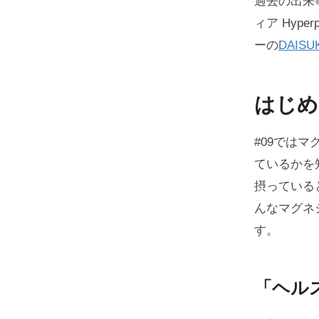
過去の出来
ィア Hyp
ーの
DAISU
はじめ
#09では
ているかを
摂っている
んなマグネ
す。
「ヘル