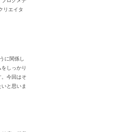
すブログメデ
像クリエイタ
ように関係し
ムをしっかり
す。今回はそ
たいと思いま