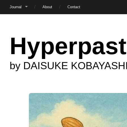
Journal
About
Contact
Hyperpast
by DAISUKE KOBAYASH