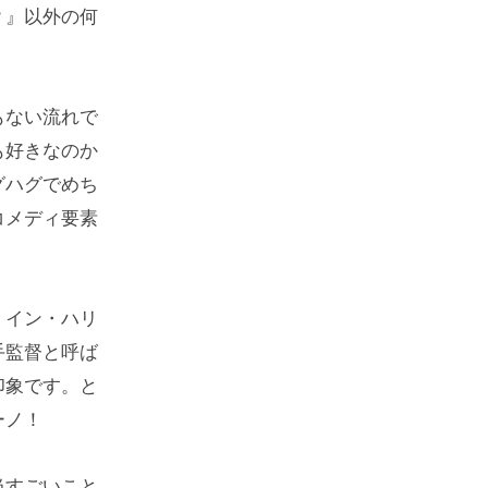
？』以外の何
もない流れで
も好きなのか
グハグでめち
コメディ要素
・イン・ハリ
手監督と呼ば
印象です。と
ーノ！
当すごいこと