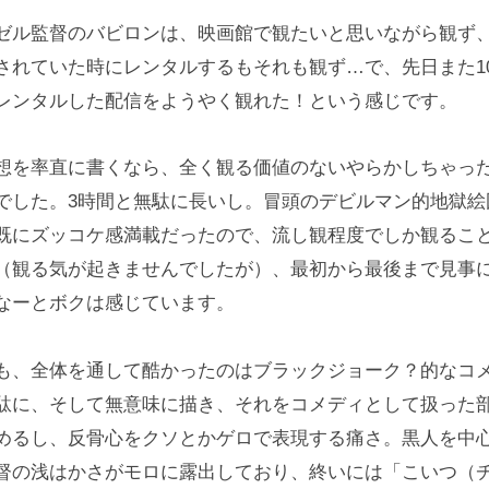
ゼル監督のバビロンは、映画館で観たいと思いながら観ず、
されていた時にレンタルするもそれも観ず…で、先日また1
レンタルした配信をようやく観れた！という感じです。
想を率直に書くなら、全く観る価値のないやらかしちゃっ
でした。3時間と無駄に長いし。冒頭のデビルマン的地獄絵
既にズッコケ感満載だったので、流し観程度でしか観るこ
（観る気が起きませんでしたが）、最初から最後まで見事
なーとボクは感じています。
も、全体を通して酷かったのはブラックジョーク？的なコ
駄に、そして無意味に描き、それをコメディとして扱った
めるし、反骨心をクソとかゲロで表現する痛さ。黒人を中
督の浅はかさがモロに露出しており、終いには「こいつ（