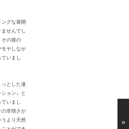
リングな展開
りませんでし
、その後の
ヤモヤしなが
っていまし
ょっとした違
ッション』と
っていまし
その非情さが
いうより天然
»
ることができ