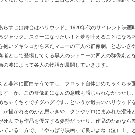
あらすじは舞台はハリウッド。1920年代のサイレント映画
るジャック。スターになりたい！と夢を叶えることになる
を抱いメキシコから来たマニーの三人の群像劇。と思いき
奏者として登場してくる黒人のシドニーの四人の群像劇と
画の波によって各人の物語が展開していきます。
くと非常に面白そうですし、プロット自体はめちゃくちゃ
ます。が、この群像劇になんの意味も感じられなかったし
めちゃくちゃでチグハグです…というか過去のハリウッド
」が描かれるのかと思いきや、クソやゲロにまみれた混沌
が死んでも作品を優先する姿勢だったり、作品のためなら
いている一方で、「やっぱり映画って良いよね（泣）！」