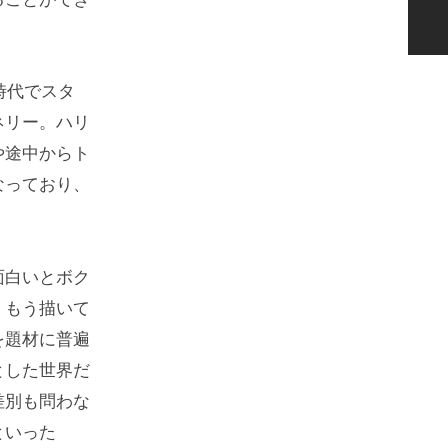
時代でスタ
ネリー。ハリ
や途中からト
なっており、
面白いとボク
、もう描いて
を題材に普遍
とした世界だ
差別も問わな
といった