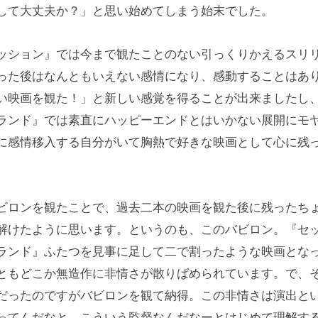
して大丈夫か？」と思い始めてしまう始末でした。
ッション』では今まで観たことのない引っくりかえるスリ
った後はなんともいえない感情になり、感動することはあ
い映画を観た！」と新しい感覚を得ることが出来ましたし
ランド』では素直にハッピーエンドとはいかない展開にモ
に感情移入する自分がいて胸熱で好きな映画として心に残
ビロンを観たことで、過去二本の映画を観た後に残ったち
解けたように思います。というのも、このバビロン。『セ
ランド』ふたつを見事に足して二で割ったような映画とな
ともどこか無造作に非情さが散りばめられています。で、
だったのですがバビロンを観て納得。この非情さは演出と
ってんだなと。こういう監督なんだなーとはじめて理解す