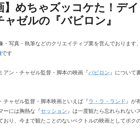
画】めちゃズッコケた！デイ
チャゼルの『バビロン』
像・写真・執筆などのクリエイティブ業を営んでおります
I
です
ミアン・チャゼル監督・脚本の映画『
バビロン
』について
。
・チャゼル監督・脚本映画といえば『
ラ・ラ・ランド
』が
マーには胸熱な『
セッション
』は一度観たら忘れられない
ており、今まで観たことのないベクトルの映画としてボク