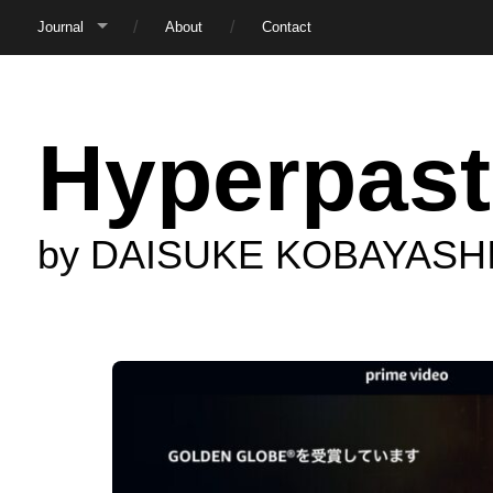
Journal
About
Contact
Hyperpast
by DAISUKE KOBAYASH