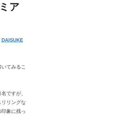
ミア
、
DAISUKE
書いてみるこ
有名ですが、
スリリングな
の印象に残っ