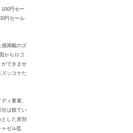
100円セー
00円セール
た感満載のズ
図からロゴ
とができませ
にズッコケた
メディ要素。
部分は観てい
心とした差別
チャゼル監