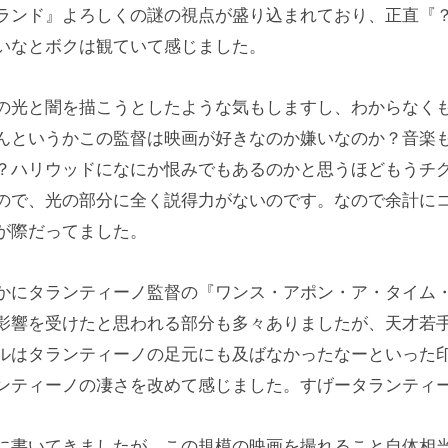
ランド』よろしくの謎の視点が盛り込まれており、正直『
いなとボクは観ていて感じました。
の光と闇を描こうとしたような気もしますし、わからなく
んというかこの監督は映画が好きなのか嫌いなのか？音楽
？ハリウッドになにか恨みでもあるのかと思うほどもうチ
ので、光の部分に全く説得力がないのです。なので余計に
が際だってました。
かにタランティーノ監督の『ワンス・アポン・ア・タイム
影響を受けたと思われる部分も多々ありましたが、天才若
ルはタランティーノの足元にも及ばなかったなーといった
ンティーノの凄さを改めて感じました。すげータランティ
に書いてきましたが、この規模の映画を撮れること自体相