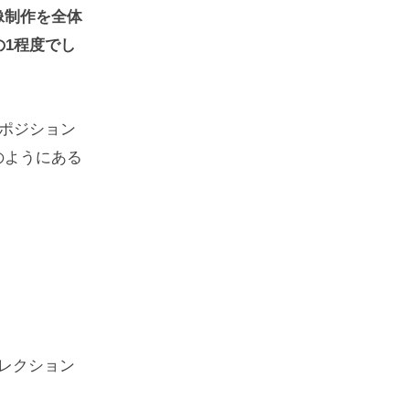
像制作を全体
の1程度でし
のポジション
のようにある
レクション
。