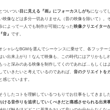
とついつい
目に見える『画』にフォーカスしがち
になって
い映像などは多分一切ありません（昔の映像を除いて）。
歩によって一人でも制作が可能になった
映像クリエイター
『音』
です。
オシャレなBGMを選んでシーケンスに乗せて、各フッテー
はい出来上がり！なんて映像も、この時代にはアリかもし
もっと深みのある映像を制作してくのであれば…もしくは
していきたいと考えているのであれば、
音のクリエイトを
と感じています。
そうしたコトを理解しているつもりでお仕事をしてきまし
おける音作りを追求していくべきだと痛感させられる出来
触れば触るほどどこに基準をおいて良いのか分からなくな