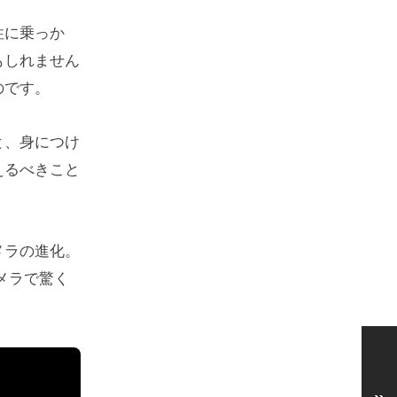
性に乗っか
もしれません
のです。
と、身につけ
えるべきこと
メラの進化。
メラで驚く