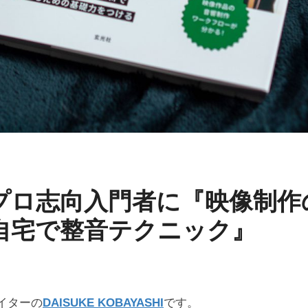
プロ志向入門者に『映像制作
自宅で整音テクニック』
。
イターの
DAISUKE KOBAYASHI
です。