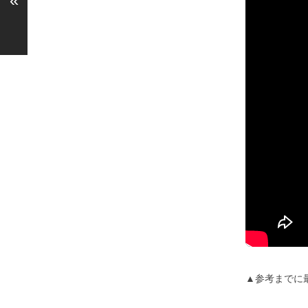
«
▲参考までに