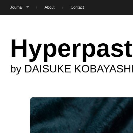
Journal
About
Contact
Hyperpast
by DAISUKE KOBAYASH