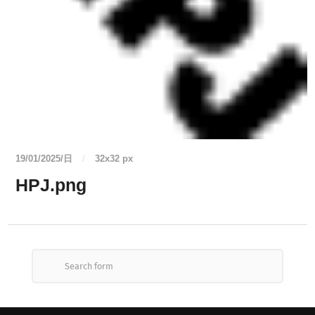
19/01/2025/日
/
32
x
32 px
HPJ.png